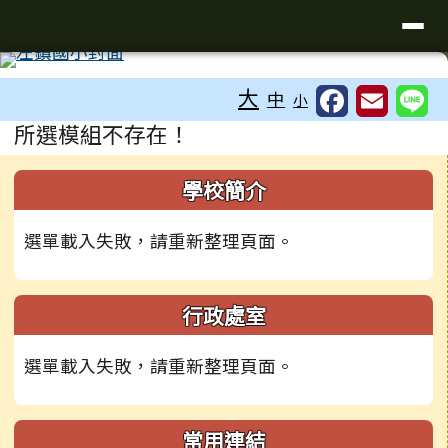
臺南市左鎮區左鎮國民小學全球資
導覽列
跳至主內容區
工具列
大
中
小
頁尾區域
主內容區域
所選模組不存在！
左邊區域內容
學校簡介
選單載入失敗，請重新整理頁面。
行政處室
選單載入失敗，請重新整理頁面。
常用連結