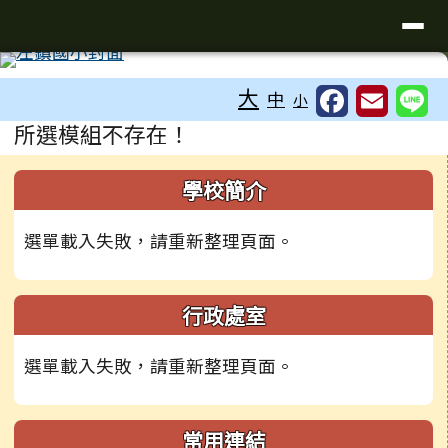
臺南市左鎮區左鎮國民小學全球資
導覽列
跳至主內容區
工具列
大
中
小
頁尾區域
主內容區域
所選模組不存在！
左邊區域內容
學校簡介
選單載入失敗，請重新整理頁面。
行政處室
選單載入失敗，請重新整理頁面。
常用連結