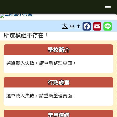
臺南市左鎮區左鎮國民小學全球資
導覽列
跳至主內容區
工具列
大
中
小
頁尾區域
主內容區域
所選模組不存在！
左邊區域內容
學校簡介
選單載入失敗，請重新整理頁面。
行政處室
選單載入失敗，請重新整理頁面。
常用連結